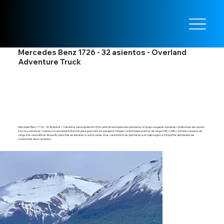
Mercedes Benz 1726 - 32 asientos - Overland
Adventure Truck
Mercedes Benz 1726 - 30 Asientos + 3 asientos para tripulación. Este vehículo está pensado para llevar un grupo a lugares donde las condiciones del camino
son muy adversas. Cuenta con una antena StarLink para que todos los pasajeros tengan conectividad, puertos de carga USB y USB-c. Inmenso espacio de
carga, Dos neumáticos de auxilio, planchas de desatasco, entre varias otras características que hacen a un viaje seguro sin importar demasiado las
condiciones de la carretera.