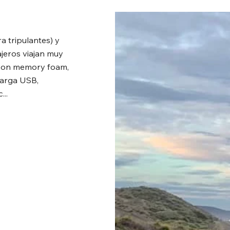
a tripulantes) y
ajeros viajan muy
 con memory foam,
carga USB,
..