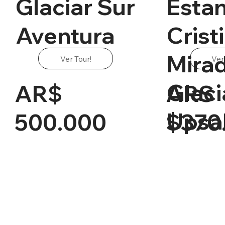
Glaciar Sur
Estan
Aventura
Crist
Mira
Ver Tour!
Ver
Glaci
AR$
ARS
Upsa
500.000
$370