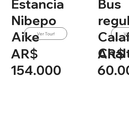
Estancia
Bus
Nibepo
regu
Aike
Calaf
Ver Tour!
Ve
Chal
AR$
AR$
154.000
60.0