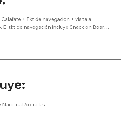
Calafate + Tkt de navegacion + visita a 
o. El tkt de navegación incluye Snack on Board 
um+brownie+agua mineral)
luye:
e Nacional /comidas