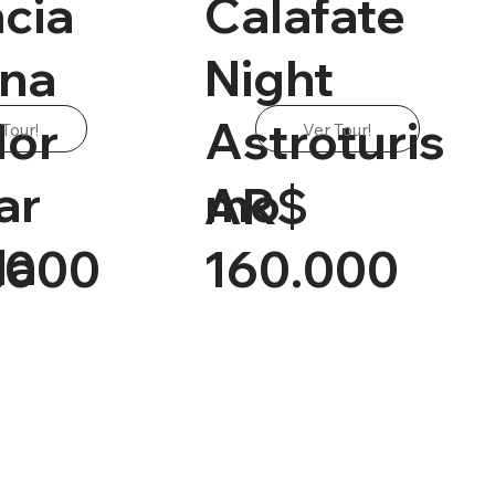
cia
Calafate
ina
Night
dor
Astroturis
 Tour!
Ver Tour!
ar
mo
AR$
la
.000
160.000