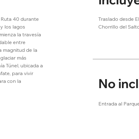
Traslado desde El 
a Ruta 40 durante 
Chorrillo del Salt
 los lagos 
(sandwich premi
mienza la travesía 
dable entre 
 magnitud de la 
glaciar más 
 Túnel, ubicada a 
te, para vivir 
No inc
ra con la 
Entrada al Parqu