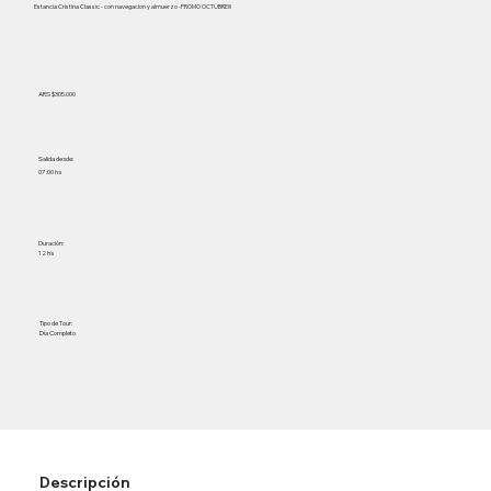
Estancia Cristina Classic - con navegacion y almuerzo -PROMO OCTUBRE!!!
ARS $305.000
Salida desde:
07:00 hs
Duración:
12 hs
Tipo de Tour:
Día Completo
Descripción