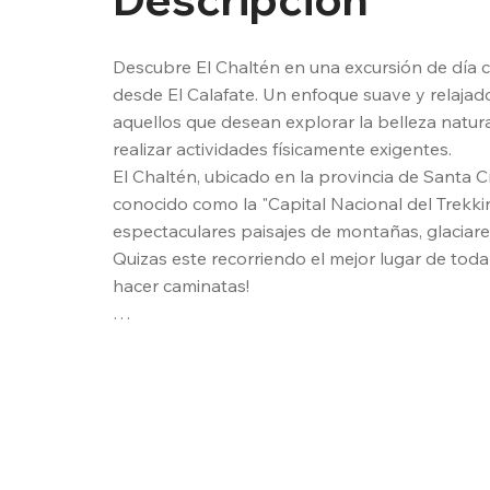
Descubre El Chaltén en una excursión de día 
desde El Calafate. Un enfoque suave y relajado,
aquellos que desean explorar la belleza natural
realizar actividades físicamente exigentes. 

El Chaltén, ubicado en la provincia de Santa Cr
conocido como la "Capital Nacional del Trekkin
espectaculares paisajes de montañas, glaciares,
Quizas este recorriendo el mejor lugar de toda
hacer caminatas!

Tipo: Tour de Servicio regular

Dificultad: Baja, no requiere esfuerzo físico inte
Incluye:

Vianda (almuerzo ligero)
