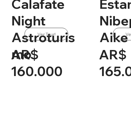
Calafate
Esta
Night
Nibe
Astroturis
Aike
Ver Tour!
Ve
mo
AR$
AR$
160.000
165.