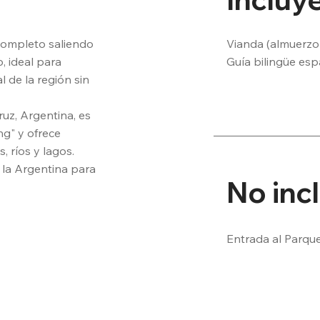
Vianda (almuerzo l
completo saliendo 
Guía bilingüe espa
 ideal para 
Traslado desde y 
 de la región sin 
uz, Argentina, es 
g" y ofrece 
 ríos y lagos.

 la Argentina para 
No inc
Entrada al Parqu
nso.
