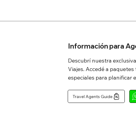
 según las 
rupo.

Información para Ag
ormación sobre la 
ión.

Descubrí nuestra exclusiv
rismo 
Viajes. Accedé a paquetes t
antes estar en 
especiales para planificar 
Travel Agents Guide