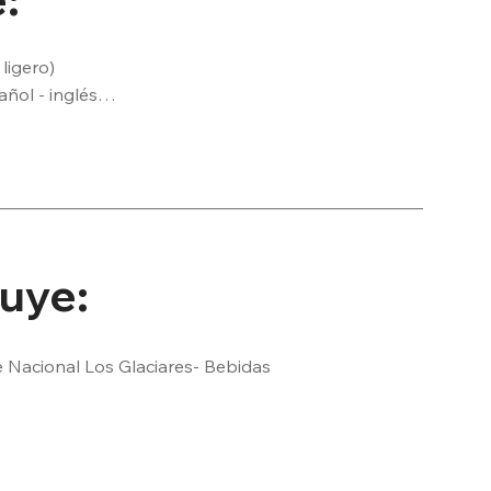
igero)

ñol - inglés

hasta su hotel
luye:
e Nacional Los Glaciares- Bebidas