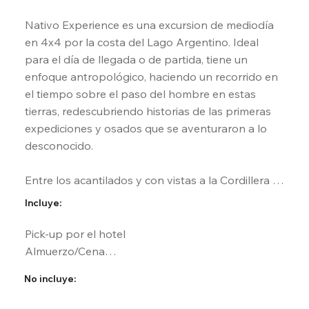
Nativo Experience es una excursion de mediodía 
en 4x4 por la costa del Lago Argentino. Ideal 
para el día de llegada o de partida, tiene un 
enfoque antropológico, haciendo un recorrido en 
el tiempo sobre el paso del hombre en estas 
tierras, redescubriendo historias de las primeras 
expediciones y osados que se aventuraron a lo 
desconocido.

Entre los acantilados y con vistas a la Cordillera 
de Los Andes, la excursion se enfoca en los 
Incluye:
primeros contactos de aquellos expedicionarios 
con los nativos, para luego ingresar en el mundo 
Pick-up por el hotel

Tehuelche. A orillas del lago se encuentran las 
Almuerzo/Cena

cuevas donde hace miles de años aquella cultura 
Ingreso a Zona Arquelogica

No incluye:
dejó sus marcas en la roca y que hoy nos 
Chofer guía en Español/Ingles
introducen a su interpretación.