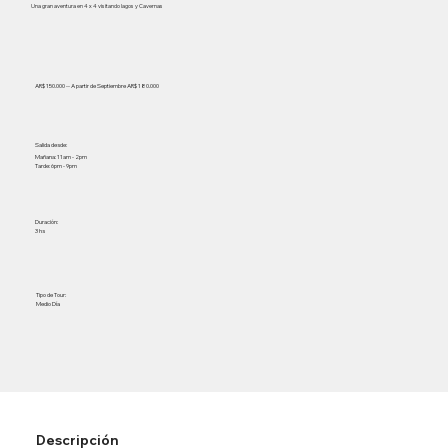
Una gran aventura en 4 x 4 visitando lagos y Cavernas
AR$ 150.000 -- A partir de Septiembre AR$ 180.000
Salida desde:
Mañana: 11am - 2pm
Tarde: 6pm - 9pm
Duración:
3 hs
Tipo de Tour:
Medio Día
Descripción