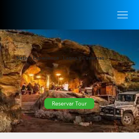
El Calafate
Nativo Experience - Lagos y Cavernas
Reservar Tour
​Más información